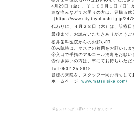
4月29日（金）、そして５月１日（日
急な痛みなどでお困りの方は、豊橋市休
（https://www.city.toyohashi.l
代わりに、４月２８日（木）は、診療日と
最後まで、お読みいただきありがとうご
松井歯科医院からのお願い🙇‍♀️
①来院時は、マスクの着用をお願いしま
②入口で手指のアルコール消毒をお願い
③付き添いの方は、車にてお待ちいただ
Tell:0532-25-8818
皆様の来院を、スタッフ一同お待ちしてお
ホームページ:
www.matsuisika.com/
投
歯を力いっぱい磨いていませんか？
稿
ナ
ビ
ゲ