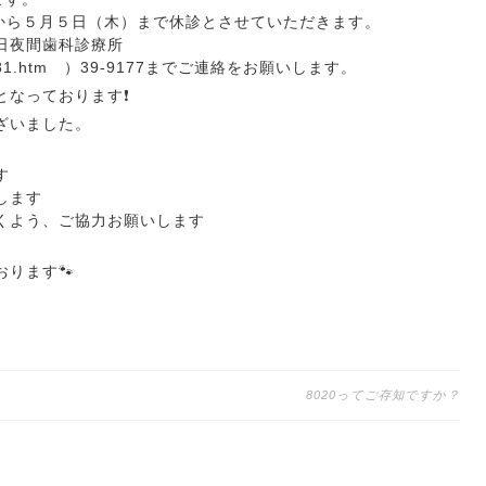
）から５月５日（木）まで休診とさせていただきます。
日夜間歯科診療所
g.jp/24781.htm ）39-9177までご連絡をお願いします。
なっております❗️
ざいました。
す
します
くよう、ご協力お願いします
ります🐾
8020ってご存知ですか？