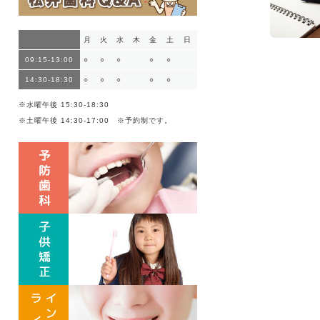
月
火
水
木
金
土
日
09:15-13:00
○
○
○
○
○
14:30-18:30
○
○
○
○
○
※水曜午後 15:30-18:30
※土曜午後 14:30-17:00 ※予約制です。