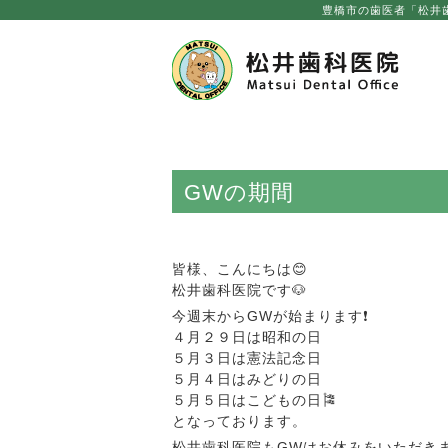
Skip
豊橋市の歯医者「松井
to
content
GWの期間
皆様、こんにちは😊
松井歯科医院です🐶
今週末からGWが始まります❗️
４月２９日は昭和の日
５月３日は憲法記念日
５月４日はみどりの日
５月５日はこどもの日🎏
となっております。
松井歯科医院もGWはお休みをいただき