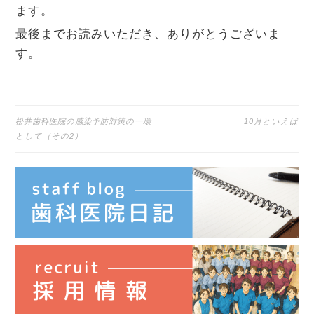
ます。
最後までお読みいただき、ありがとうございま
す。
投
松井歯科医院の感染予防対策の一環
10月といえば
稿
として（その2）
ナ
ビ
ゲ
ー
シ
ョ
ン